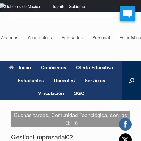
Saltar
Nota:
Tramite
Gobierno
al
este
contenido
sitio
web
incluye
un
Alumnos
Académicos
Egresados
Personal
Estadístic
sistema
de
accesibilidad.
Inicio
Conócenos
Oferta Educativa
Estudiantes
Docentes
Servicios
Vinculación
SGC
Buenas tardes, Comunidad Tecnológica, son las
13:1:6
GestionEmpresarial02