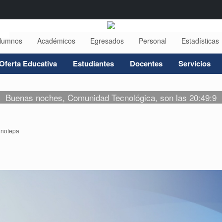
lumnos
Académicos
Egresados
Personal
Estadísticas
Oferta Educativa
Estudiantes
Docentes
Servicios
Buenas noches, Comunidad Tecnológica, son las 20:49:9
inotepa