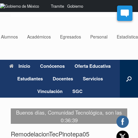
Saltar
Nota:
Tramite
Gobierno
al
este
contenido
sitio
web
incluye
un
Alumnos
Académicos
Egresados
Personal
Estadístic
sistema
de
accesibilidad.
Inicio
Conócenos
Oferta Educativa
Estudiantes
Docentes
Servicios
Vinculación
SGC
Buenos días, Comunidad Tecnológica, son las
0:36:39
RemodelacionTecPinotepa05