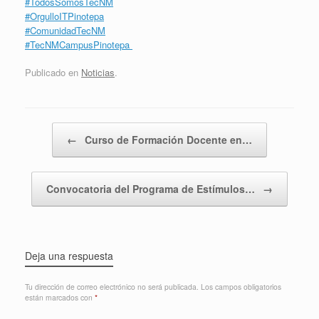
#TodosSomosTecNM
#OrgulloITPinotepa
#ComunidadTecNM
#TecNMCampusPinotepa
Publicado en
Noticias
.
Navegador de artículos
←
Curso de Formación Docente en…
Convocatoria del Programa de Estímulos…
→
Deja una respuesta
Tu dirección de correo electrónico no será publicada.
Los campos obligatorios
están marcados con
*