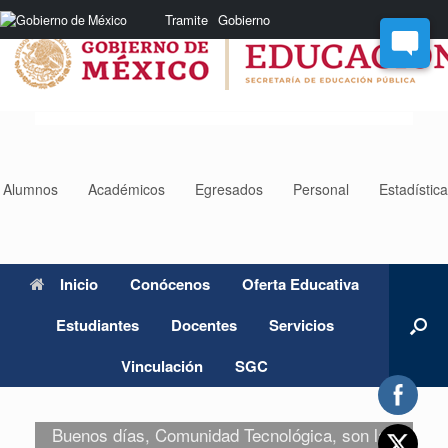
Nota:
Tramite
Gobierno
este
sitio
web
incluye
un
sistema
de
accesibilidad.
Alumnos
Académicos
Egresados
Personal
Estadístic
Inicio
Conócenos
Oferta Educativa
Estudiantes
Docentes
Servicios
Vinculación
SGC
Buenos días, Comunidad Tecnológica, son las