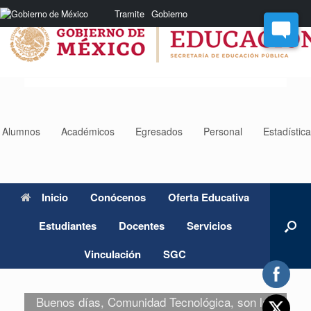
Saltar
Nota:
Tramite
Gobierno
al
este
contenido
sitio
web
incluye
un
sistema
de
accesibilidad.
Alumnos
Académicos
Egresados
Personal
Estadístic
Inicio
Conócenos
Oferta Educativa
Estudiantes
Docentes
Servicios
Vinculación
SGC
Buenos días, Comunidad Tecnológica, son las