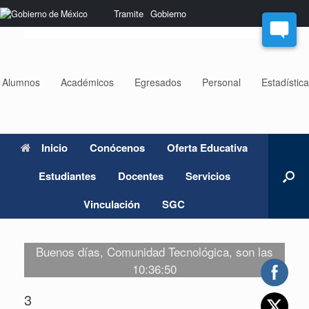
Saltar
Nota:
Tramite
Gobierno
al
este
contenido
sitio
web
incluye
un
Alumnos
Académicos
Egresados
Personal
Estadístic
sistema
de
accesibilidad.
Inicio
Conócenos
Oferta Educativa
Estudiantes
Docentes
Servicios
Vinculación
SGC
Buenos días, Comunidad Tecnológica, son las
10:36:50
3