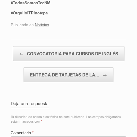
#TodosSomosTecNM
#OrgulloITPinotepa
Publicado en
Noticias
.
Navegador de artículos
←
CONVOCATORIA PARA CURSOS DE INGLÉS
ENTREGA DE TARJETAS DE LA…
→
Deja una respuesta
Tu dirección de correo electrónico no será publicada.
Los campos obligatorios
están marcados con
*
Comentario
*