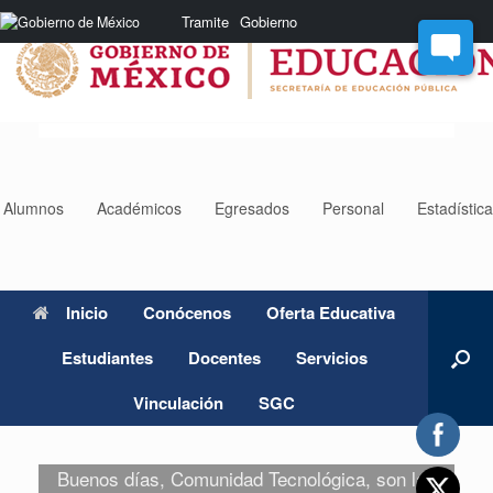
Saltar
Nota:
Tramite
Gobierno
al
este
contenido
sitio
web
incluye
un
sistema
de
accesibilidad.
Alumnos
Académicos
Egresados
Personal
Estadístic
Inicio
Conócenos
Oferta Educativa
Estudiantes
Docentes
Servicios
Vinculación
SGC
Buenos días, Comunidad Tecnológica, son las