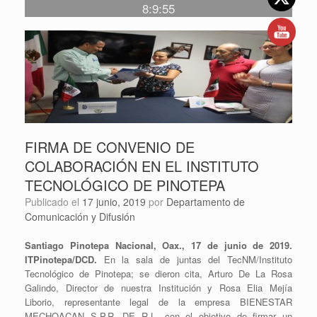
8:9:55
FIRMA DE CONVENIO DE
COLABORACIÓN EN EL INSTITUTO
TECNOLÓGICO DE PINOTEPA
Publicado el
17 junio, 2019
por
Departamento de
Comunicación y Difusión
Santiago Pinotepa Nacional, Oax., 17 de junio de 2019.
ITPinotepa/DCD.
En la sala de juntas del TecNM/Instituto
Tecnológico de Pinotepa; se dieron cita, Arturo De La Rosa
Galindo, Director de nuestra Institución y Rosa Elia Mejía
Liborio, representante legal de la empresa BIENESTAR
MECHOACAN S.P.R. DE R.L. con el objetivo de firmar un