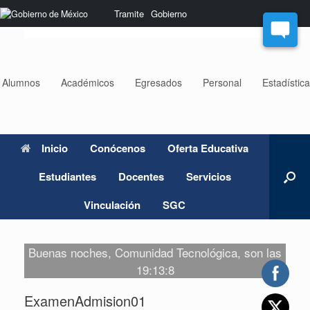
Saltar
Nota:
Tramite
Gobierno
al
este
contenido
sitio
web
incluye
un
Alumnos
Académicos
Egresados
Personal
Estadístic
sistema
de
accesibilidad.
Inicio
Conócenos
Oferta Educativa
Estudiantes
Docentes
Servicios
Vinculación
SGC
Buenas noches, Comunidad Tecnológica, son las
19:13:8
ExamenAdmision01