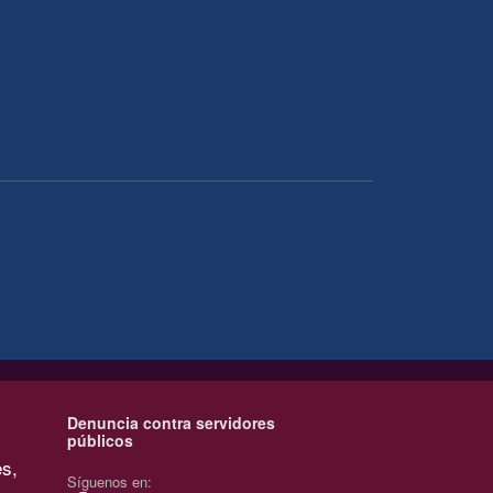
Denuncia contra servidores
públicos
es,
Síguenos en: