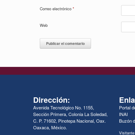
Correo electrónico
*
Web
Dirección:
Enla
Avenida Tecnológico No. 1155,
Portal 
Sección Primera, Colonia La Soledad,
INAI
C. P. 71602, Pinotepa Nacional, Oax.
Buzón d
Oaxaca, México.
Visitante