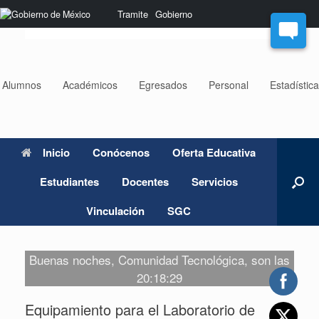
Saltar
Nota:
Tramite
Gobierno
al
este
contenido
sitio
web
incluye
un
Alumnos
Académicos
Egresados
Personal
Estadístic
sistema
de
accesibilidad.
Inicio
Conócenos
Oferta Educativa
Estudiantes
Docentes
Servicios
Vinculación
SGC
Buenas noches, Comunidad Tecnológica, son las
20:18:29
Equipamiento para el Laboratorio de