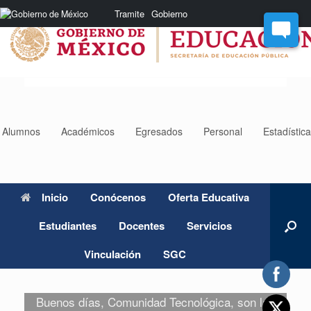
Saltar
Nota:
Tramite
Gobierno
al
este
contenido
sitio
web
incluye
un
sistema
de
accesibilidad.
Alumnos
Académicos
Egresados
Personal
Estadístic
Inicio
Conócenos
Oferta Educativa
Estudiantes
Docentes
Servicios
Vinculación
SGC
Buenos días, Comunidad Tecnológica, son las