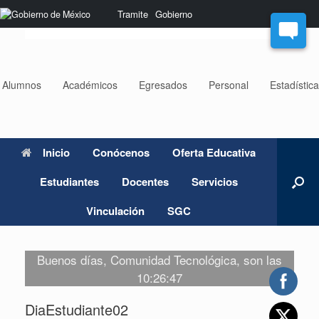
Saltar
Nota:
Tramite
Gobierno
al
este
contenido
sitio
web
incluye
un
Alumnos
Académicos
Egresados
Personal
Estadístic
sistema
de
accesibilidad.
Inicio
Conócenos
Oferta Educativa
Estudiantes
Docentes
Servicios
Vinculación
SGC
Buenos días, Comunidad Tecnológica, son las
10:26:47
DiaEstudiante02