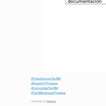
#TodosSomosTecNM
#OrgulloITPinotepa
#ComunidadTecNM
#TecNMcampusPinotepa
Publicado en
Noticias
.