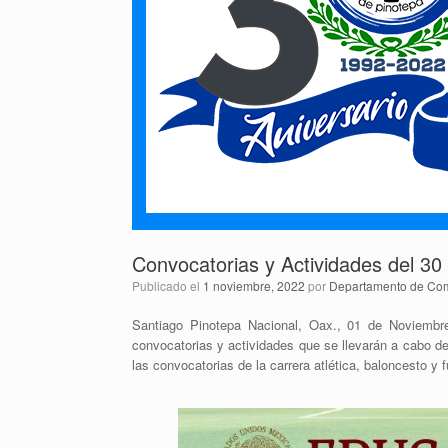
están
usando
un
lector
de
pantalla;
Presione
Control-
F10
para
abrir
un
menú
Convocatorias y Actividades del 3
de
accesibilidad.
Publicado el
1 noviembre, 2022
por
Departamento de Com
Santiago Pinotepa Nacional, Oax., 01 de Noviembr
convocatorias y actividades que se llevarán a cabo del
las convocatorias de la carrera atlética, baloncesto y 