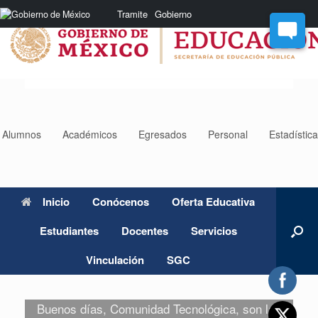
Saltar
Nota:
Tramite
Gobierno
al
este
contenido
sitio
web
incluye
un
sistema
de
accesibilidad.
Alumnos
Académicos
Egresados
Personal
Estadístic
Inicio
Conócenos
Oferta Educativa
Estudiantes
Docentes
Servicios
Vinculación
SGC
Buenos días, Comunidad Tecnológica, son las