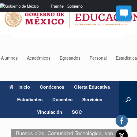
Saltar
Nota:
Tramite
Gobierno
al
este
contenido
sitio
web
incluye
un
sistema
de
accesibilidad.
Alumnos
Académicos
Egresados
Personal
Estadístic
Inicio
Conócenos
Oferta Educativa
Estudiantes
Docentes
Servicios
Vinculación
SGC
Buenos días, Comunidad Tecnológica, son las