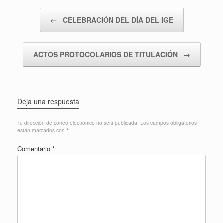
Navegador de artículos
←
CELEBRACIÓN DEL DÍA DEL IGE
ACTOS PROTOCOLARIOS DE TITULACIÓN
→
Deja una respuesta
Tu dirección de correo electrónico no será publicada.
Los campos obligatorios
están marcados con
*
Comentario
*