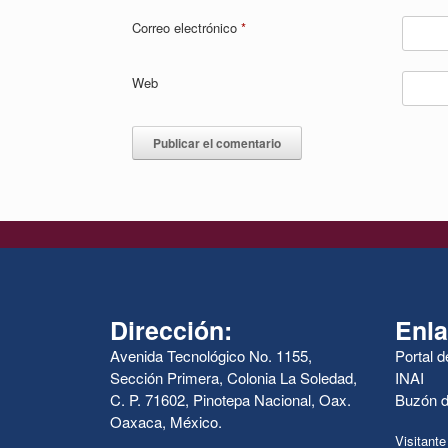
Correo electrónico
*
Web
Dirección:
Enla
Avenida Tecnológico No. 1155,
Portal 
Sección Primera, Colonia La Soledad,
INAI
C. P. 71602, Pinotepa Nacional, Oax.
Buzón d
Oaxaca, México.
Visitante