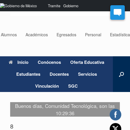
Saltar
Nota:
Tramite
Gobierno
al
este
contenido
sitio
web
incluye
un
Alumnos
Académicos
Egresados
Personal
Estadístic
sistema
de
accesibilidad.
Inicio
Conócenos
Oferta Educativa
Estudiantes
Docentes
Servicios
Vinculación
SGC
Buenos días, Comunidad Tecnológica, son las
10:29:36
8