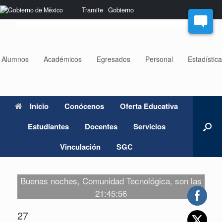
Saltar
Nota:
Tramite
Gobierno
al
este
contenido
sitio
web
incluye
un
Alumnos
Académicos
Egresados
Personal
Estadístic
sistema
de
accesibilidad.
Inicio
Conócenos
Oferta Educativa
Estudiantes
Docentes
Servicios
Vinculación
SGC
Buenas noches, Comunidad Tecnológica, son las
21:45:56
27