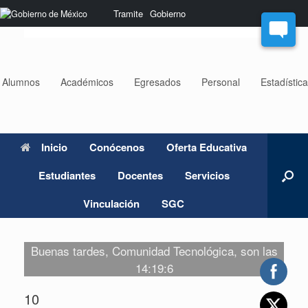
Saltar
Nota:
Tramite
Gobierno
al
este
contenido
sitio
web
incluye
un
Alumnos
Académicos
Egresados
Personal
Estadístic
sistema
de
accesibilidad.
Inicio
Conócenos
Oferta Educativa
Estudiantes
Docentes
Servicios
Vinculación
SGC
Buenas tardes, Comunidad Tecnológica, son las
14:19:6
10