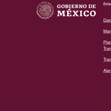
Enla
Dat
Mar
Pla
Tra
Tran
Aler