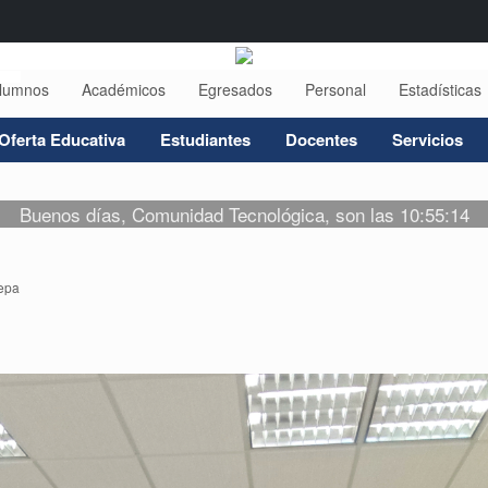
lumnos
Académicos
Egresados
Personal
Estadísticas
Oferta Educativa
Estudiantes
Docentes
Servicios
Buenos días, Comunidad Tecnológica, son las 10:55:14
epa