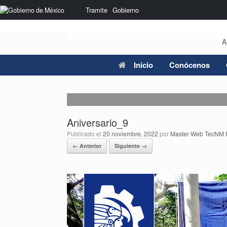
Saltar
Nota:
Tramite
Gobierno
al
este
contenido
sitio
web
A
incluye
un
sistema
Inicio
Conócenos
de
accesibilidad.
Presione
Control-
F11
Aniversario_9
para
ajustar
Publicado el
20 noviembre, 2022
por
Master Web TecNM 
el
← Anterior
Siguiente →
sitio
web
a
las
personas
con
discapacidad
visual
que