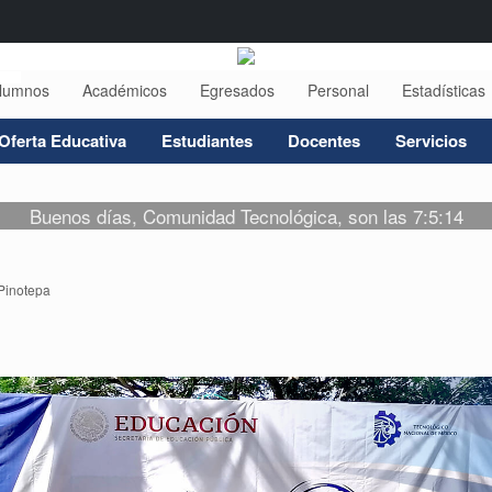
lumnos
Académicos
Egresados
Personal
Estadísticas
Oferta Educativa
Estudiantes
Docentes
Servicios
Buenos días, Comunidad Tecnológica, son las 7:5:14
Pinotepa