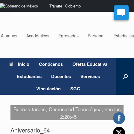
Saltar
Nota:
Tramite
Gobierno
al
este
contenido
sitio
web
incluye
un
Alumnos
Académicos
Egresados
Personal
Estadístic
sistema
de
accesibilidad.
Inicio
Conócenos
Oferta Educativa
Estudiantes
Docentes
Servicios
Vinculación
SGC
Buenas tardes, Comunidad Tecnológica, son las
12:20:45
Aniversario_64