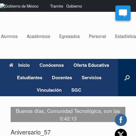
Saltar
Nota:
Tramite
Gobierno
al
este
contenido
sitio
web
incluye
un
Alumnos
Académicos
Egresados
Personal
Estadístic
sistema
de
accesibilidad.
Inicio
Conócenos
Oferta Educativa
Estudiantes
Docentes
Servicios
Vinculación
SGC
Buenos días, Comunidad Tecnológica, son las
0:42:13
Aniversario_57