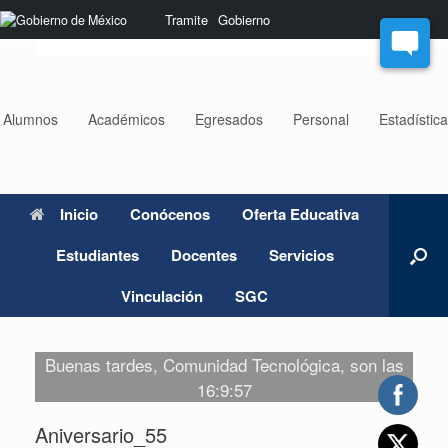
Saltar
Nota:
Tramite
Gobierno
al
este
contenido
sitio
web
incluye
un
Alumnos
Académicos
Egresados
Personal
Estadístic
sistema
de
accesibilidad.
Inicio
Conócenos
Oferta Educativa
Estudiantes
Docentes
Servicios
Vinculación
SGC
Buenas tardes, Comunidad Tecnológica, son las
16:9:57
Aniversario_55