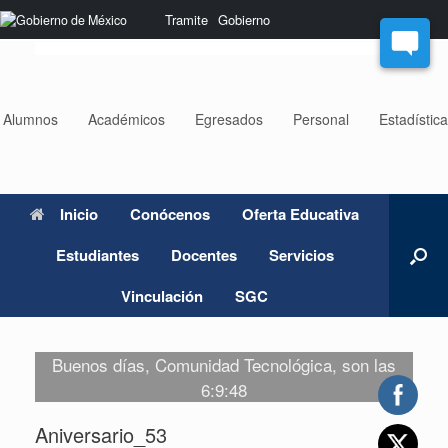
Saltar
Nota:
Tramite
Gobierno
al
este
contenido
sitio
web
incluye
un
Alumnos
Académicos
Egresados
Personal
Estadístic
sistema
de
accesibilidad.
Inicio
Conócenos
Oferta Educativa
Estudiantes
Docentes
Servicios
Vinculación
SGC
Buenos días, Comunidad Tecnológica, son las
6:9:48
Aniversario_53