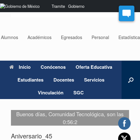
Saltar
Nota:
Tramite
Gobierno
al
este
contenido
sitio
web
incluye
un
Alumnos
Académicos
Egresados
Personal
Estadístic
sistema
de
accesibilidad.
Inicio
Conócenos
Oferta Educativa
Estudiantes
Docentes
Servicios
Vinculación
SGC
Buenos días, Comunidad Tecnológica, son las
0:56:2
Aniversario_45