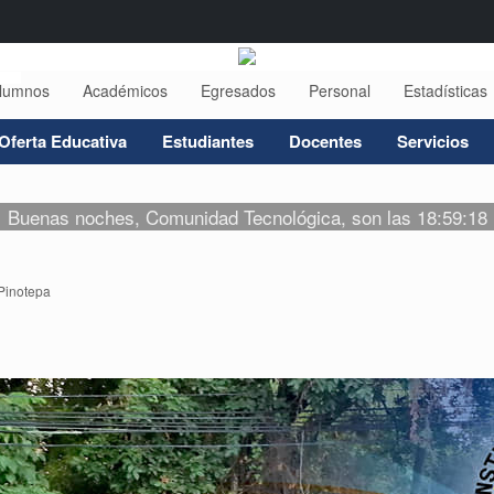
lumnos
Académicos
Egresados
Personal
Estadísticas
Oferta Educativa
Estudiantes
Docentes
Servicios
Buenas noches, Comunidad Tecnológica, son las 18:59:18
Pinotepa