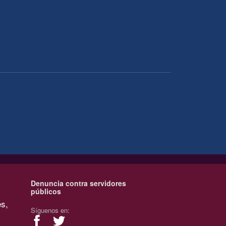
Denuncia contra servidores
públicos
es,
Síguenos en: