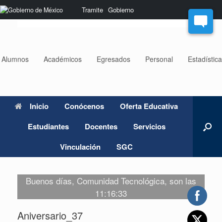
Saltar
Nota:
Tramite
Gobierno
al
este
contenido
sitio
web
incluye
un
Alumnos
Académicos
Egresados
Personal
Estadístic
sistema
de
accesibilidad.
Inicio
Conócenos
Oferta Educativa
Estudiantes
Docentes
Servicios
Vinculación
SGC
Buenos días, Comunidad Tecnológica, son las
11:16:33
Aniversario_37