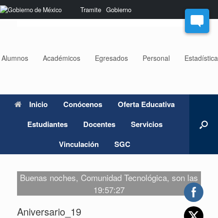
Saltar
Nota:
Tramite
Gobierno
al
este
contenido
sitio
web
incluye
un
Alumnos
Académicos
Egresados
Personal
Estadístic
sistema
de
accesibilidad.
Inicio
Conócenos
Oferta Educativa
Estudiantes
Docentes
Servicios
Vinculación
SGC
Buenas noches, Comunidad Tecnológica, son las
19:57:27
Aniversario_19