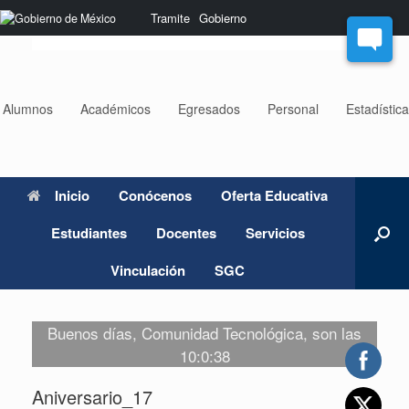
Saltar
Nota:
Tramite
Gobierno
al
este
contenido
sitio
web
incluye
un
Alumnos
Académicos
Egresados
Personal
Estadístic
sistema
de
accesibilidad.
Inicio
Conócenos
Oferta Educativa
Estudiantes
Docentes
Servicios
Vinculación
SGC
Buenos días, Comunidad Tecnológica, son las
10:0:38
Aniversario_17