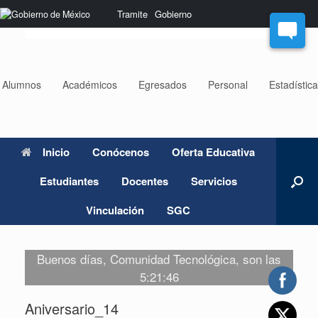
Saltar
Nota:
Tramite
Gobierno
al
este
contenido
sitio
web
incluye
un
Alumnos
Académicos
Egresados
Personal
Estadístic
sistema
de
accesibilidad.
Inicio
Conócenos
Oferta Educativa
Estudiantes
Docentes
Servicios
Vinculación
SGC
Buenos días, Comunidad Tecnológica, son las
5:21:46
Aniversario_14