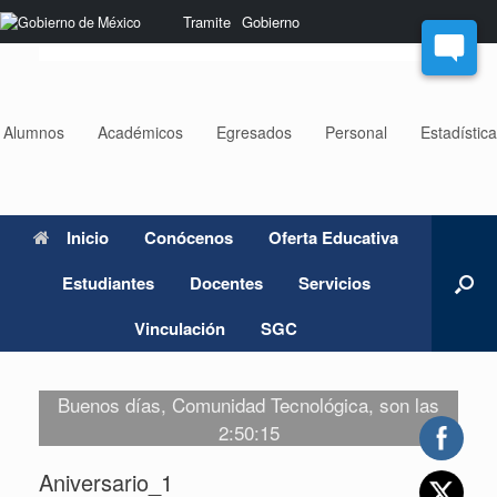
Saltar
Nota:
Tramite
Gobierno
al
este
contenido
sitio
web
incluye
un
Alumnos
Académicos
Egresados
Personal
Estadístic
sistema
de
accesibilidad.
Inicio
Conócenos
Oferta Educativa
Estudiantes
Docentes
Servicios
Vinculación
SGC
Buenos días, Comunidad Tecnológica, son las
2:50:15
Aniversario_1