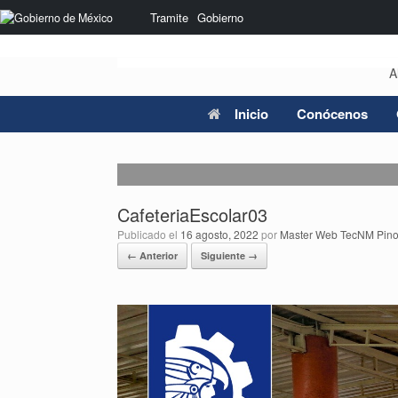
Saltar
Nota:
Tramite
Gobierno
al
este
contenido
sitio
web
A
incluye
un
sistema
Inicio
Conócenos
de
accesibilidad.
Presione
Control-
F11
CafeteriaEscolar03
para
ajustar
Publicado el
16 agosto, 2022
por
Master Web TecNM Pino
el
← Anterior
Siguiente →
sitio
web
a
las
personas
con
discapacidad
visual
que