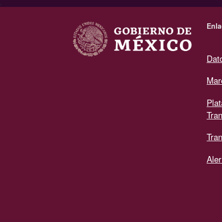
.
Enla
Dat
Mar
Pla
Tra
Tran
Aler