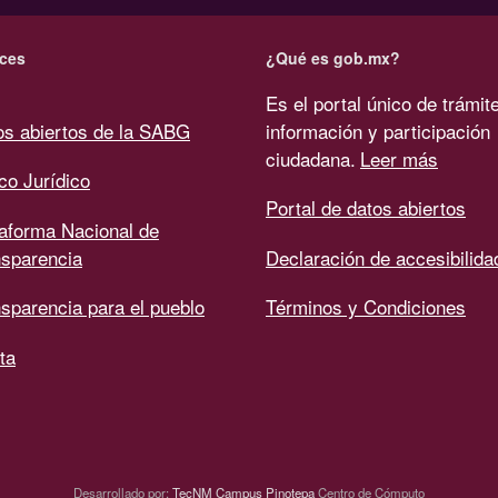
ces
¿Qué es gob.mx?
Es el portal único de trámit
os abiertos de la SABG
información y participación
ciudadana.
Leer más
co Jurídico
Portal de datos abiertos
taforma Nacional de
nsparencia
Declaración de accesibilida
sparencia para el pueblo
Términos y Condiciones
ta
Desarrollado por:
TecNM Campus Pinotepa
Centro de Cómputo