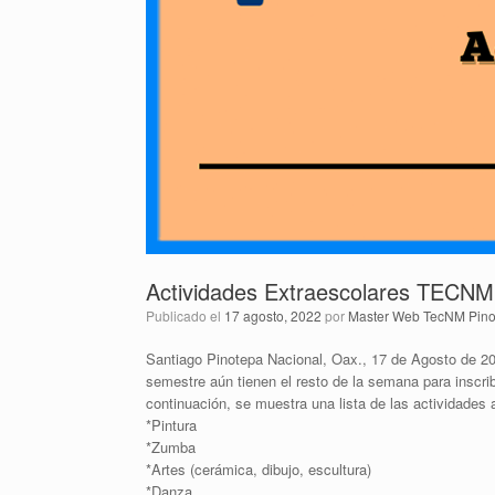
están
usando
un
lector
de
pantalla;
Presione
Control-
F10
para
abrir
un
menú
Actividades Extraescolares TECN
de
accesibilidad.
Publicado el
17 agosto, 2022
por
Master Web TecNM Pino
Santiago Pinotepa Nacional, Oax., 17 de Agosto de 2
semestre aún tienen el resto de la semana para inscri
continuación, se muestra una lista de las actividades a
*Pintura
*Zumba
*Artes (cerámica, dibujo, escultura)
*Danza