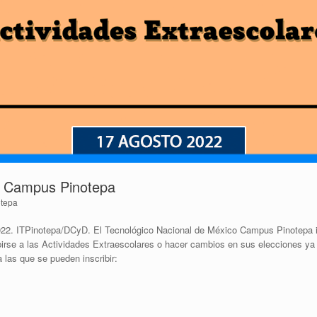
M Campus Pinotepa
tepa
022. ITPinotepa/DCyD. El Tecnológico Nacional de México Campus Pinotepa in
birse a las Actividades Extraescolares o hacer cambios en sus elecciones ya
 las que se pueden inscribir: