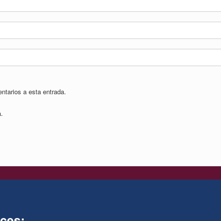
entarios a esta entrada.
a.
ces: