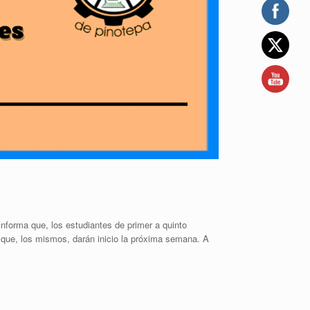
forma que, los estudiantes de primer a quinto
 que, los mismos, darán inicio la próxima semana. A