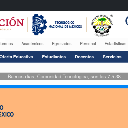
lumnos
Académicos
Egresados
Personal
Estadísticas
Oferta Educativa
Estudiantes
Docentes
Servicios
Buenos días, Comunidad Tecnológica, son las 7:5:38