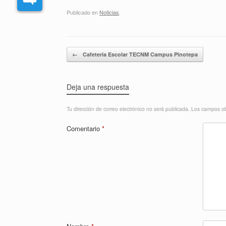
Publicado en
Noticias
.
Navegador de artículos
←
Cafetería Escolar TECNM Campus Pinotepa
Deja una respuesta
Tu dirección de correo electrónico no será publicada.
Los campos ob
Comentario
*