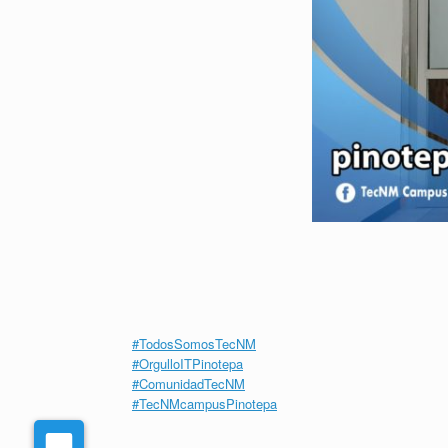
#TodosSomosTecNM
#OrgulloITPinotepa
#ComunidadTecNM
#TecNMcampusPinotepa