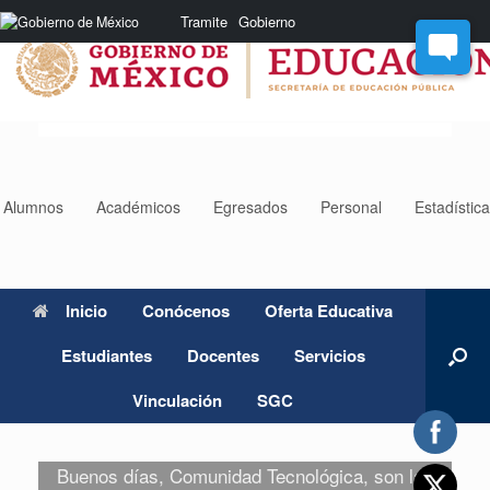
Saltar
Nota:
Tramite
Gobierno
al
este
contenido
sitio
web
incluye
un
sistema
de
accesibilidad.
Alumnos
Académicos
Egresados
Personal
Estadístic
Inicio
Conócenos
Oferta Educativa
Estudiantes
Docentes
Servicios
Vinculación
SGC
Buenos días, Comunidad Tecnológica, son las