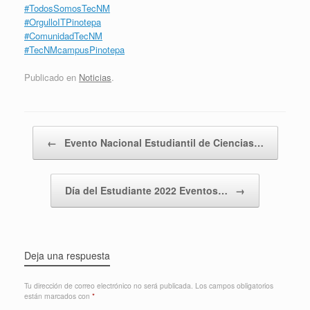
#TodosSomosTecNM
#OrgulloITPinotepa
#ComunidadTecNM
#TecNMcampusPinotepa
Publicado en
Noticias
.
Navegador de artículos
←
Evento Nacional Estudiantil de Ciencias…
Día del Estudiante 2022 Eventos…
→
Deja una respuesta
Tu dirección de correo electrónico no será publicada.
Los campos obligatorios
están marcados con
*