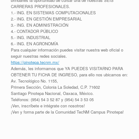
brindarles la oportunidad de cursar una de nuestras SEIS
CARRERAS PROFESIONALES.
1.- ING. EN SISTEMAS COMPUTACIONALES
2.- ING. EN GESTIÓN EMPRESARIAL
3.- ING. EN ADMINISTRACIÓN
4.- CONTADOR PÚBLICO
5.- ING. INDUSTRIAL
6.- ING. EN AGRONOMÍA
Para cualquier información puedes visitar nuestra web oficial o
seguir nuestras redes sociales.
https://pinotepa.tecnm.mx/
Además, les informamos que YA PUEDES VISITARNO PARA
OBTENER TU FICHA DE INGRESO, para ello nos ubicamos en:
Av. Tecnológico No. 1155,
Primera Sección, Colonia La Soledad, C.P. 71602
Santiago Pinotepa Nacional, Oaxaca, México.
Teléfonos: (954) 54 3 52 87 y (954) 54 3 53 05
¡Ven, inscríbete e intégrate con nosotros!
¡Ven y forma parte de la Comunidad TecNM Campus Pinotepa!